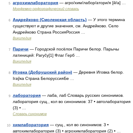
агрохимлаборатория
— агро/хим/лабор/атори/я [й/а] …
5
Морфемно-орфографический словарь
Андрейково (Смоленская область)
— У этого термина
6
существуют и другие значения, см. Андрейково. Село
Андрейково Страна РоссияРоссия …
Википедия
Паричи
— Городской посёлок Паричи белор. Парычы
7
латиницей: Paryčy[1] Флаг Герб …
Википедия
Иговка (Добрушский район)
— Деревня Иговка белор.
8
Iгаўка Страна БелоруссияБе …
Википедия
лаборатория
— лаба, лаб Словарь русских синонимов.
9
лаборатория сущ., кол во синонимов: 37 • автолаборатория
(3) • …
Словарь синонимов
химлаборатория
— сущ., кол во синонимов: 3 •
10
автохимлаборатория (3) • агрохимлаборатория (2) • …