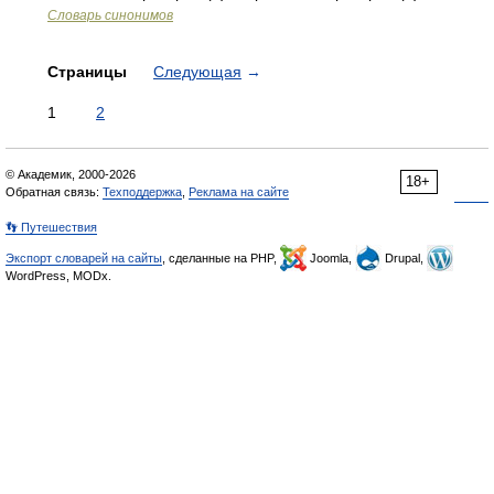
Словарь синонимов
Страницы
Следующая
→
1
2
© Академик, 2000-2026
18+
Обратная связь:
Техподдержка
,
Реклама на сайте
👣 Путешествия
Экспорт словарей на сайты
, сделанные на PHP,
Joomla,
Drupal,
WordPress, MODx.